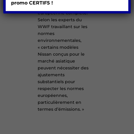
promo
CERTIF5 !
homologation
européenne complète.
Selon les experts du
WWF travaillant sur les
normes
environnementales,
« certains modèles
Nissan conçus pour le
marché asiatique
peuvent nécessiter des
ajustements
substantiels pour
respecter les normes
européennes,
particulièrement en
termes d’émissions. »