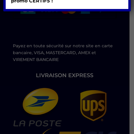
promo
CERTIF5 !
Payez en toute sécurité sur notre site en carte
bancaire, VISA, MASTERCARD, AMEX et
VIREMENT BANCAIRE
LIVRAISON EXPRESS