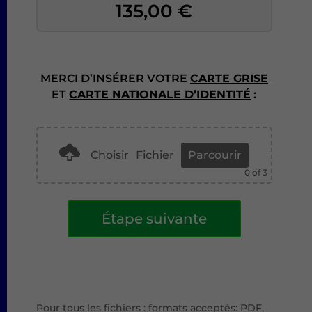
135,00
€
MERCI D’INSÉRER VOTRE
CARTE GRISE
ET
CARTE NATIONALE D’IDENTITÉ
:
Choisir
Fichier
Parcourir
0
of 3
A
Étape suivante
l
t
e
r
n
a
Pour tous les fichiers : formats acceptés: PDF,