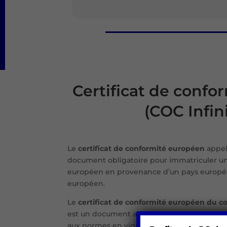
Certificat de confor
(COC Infini
Le
certificat de conformité européen
appe
document obligatoire pour immatriculer un
européen en provenance d’un pays europé
européen.
Le
certificat de conformité européen du c
est un document attestant que le véhicule
aux normes en vigueur dans l’Union europ