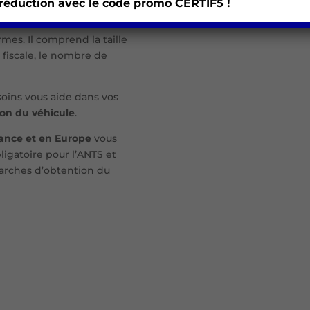
 réduction avec le code promo
CERTIF5 !
ts de conformité
rmes. Il comprend la taille
 fiscale, le nombre de
soins vous aide dans vos
on du véhicule
.
rance et en Europe
vous
bligatoire pour l’ANTS et
arches d’obtention du