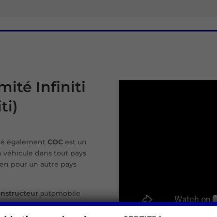
mité Infiniti
ti)
lé également
COC
est un
 véhicule dans tout pays
en pour un autre pays
onstructeur
automobile
 en question correspond
éenne.