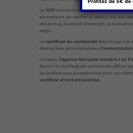
Profitez de 5€ de
Le
COC
contient une cinquantaine de poin
permettant de vérifier si celui-ci est aux no
des pneus, la source d’énergie, la puissance
siège…
Le
certificat de conformité
fournit par nos 
démarches administratives d’
immatriculati
Cocauto,
l’agence française numéro 1 en F
fournit le certificat de conformité officiel o
les préfectures européennes pour vos dém
certificat d’immatriculation
.