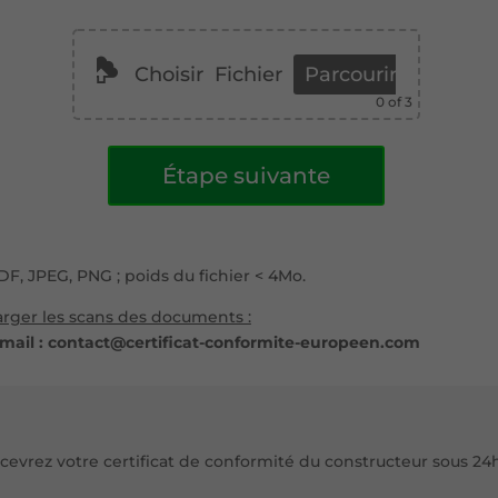
Choisir
Fichier
Parcourir
0
of 3
A
Étape suivante
l
t
e
r
PDF, JPEG, PNG ; poids du fichier < 4Mo.
n
a
harger les scans des documents :
t
 mail : contact@certificat-conformite-europeen.com
i
v
e
:
cevrez votre certificat de conformité du constructeur sous 24h 