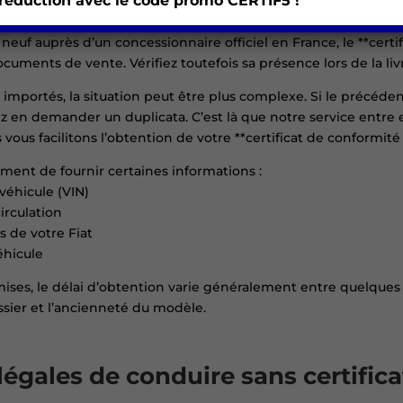
 réduction avec le code promo
CERTIF5 !
tre la main sur ce précieux document ? Plusieurs options s’
 neuf auprès d’un concessionnaire officiel en France, le **certi
uments de vente. Vérifiez toutefois sa présence lors de la liv
 importés, la situation peut être plus complexe. Si le précéden
rez en demander un duplicata. C’est là que notre service entre e
s vous facilitons l’obtention de votre **certificat de conformité 
ent de fournir certaines informations :
véhicule (VIN)
irculation
s de votre Fiat
éhicule
mises, le délai d’obtention varie généralement entre quelques
ssier et l’ancienneté du modèle.
légales de conduire sans certific