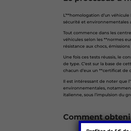
L’**homologation d’un véhicule
sécurité et environnementales 
Tout commence dans les centres
véhicules selon les **normes eu
résistance aux chocs, émissions 
Une fois ces tests réussis, le 
de type. C’est sur la base de c
chacun d’eux un **certificat de 
Il est intéressant de noter que 
environnementales, notamment 
italienne, sous l’impulsion du gr
Comment obtenir 