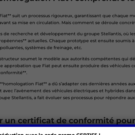
 Fiat** suit un processus rigoureux, garantissant que chaque
avant sa mise en circulation. Mais comment se déroule concr
 de recherche et développement du groupe Stellantis, où les
ropéennes** actuelles. Chaque prototype est ensuite soumis à 
polluantes, systèmes de freinage, etc.
constructeur soumet le modèle aux autorités compétentes qui dé
ette approbation que Fiat peut ensuite produire des véhicules
conformité**.
l’**homologation Fiat** a dû s’adapter ces dernières années a
avec l’avènement des véhicules électriques et hybrides dan
oupe Stellantis, a fait évoluer ses processus pour répondre aux
un certificat de conformité pour 