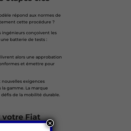
 modèle répond aux normes de
ètement cette procédure ?
 ingénieurs conçoivent les
une batterie de tests :
livrent alors une approbation
 conformes et émettre pour
ux nouvelles exigences
s la gamme. La marque
 défis de la mobilité durable.
votre Fiat
×