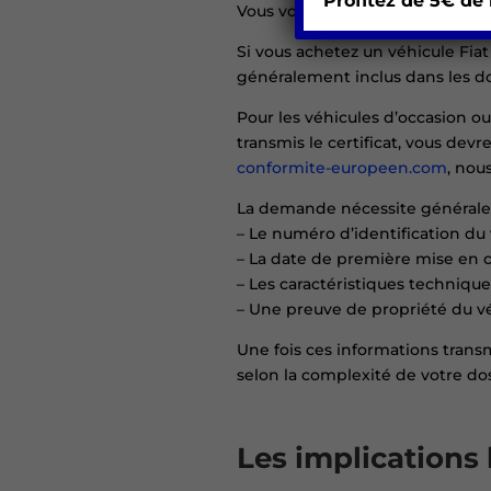
Profitez de 5€ de
Vous vous demandez comment met
Si vous achetez un véhicule Fiat
généralement inclus dans les doc
Pour les véhicules d’occasion ou
transmis le certificat, vous dev
conformite-europeen.com
, nou
La demande nécessite généralem
– Le numéro d’identification du 
– La date de première mise en c
– Les caractéristiques technique
– Une preuve de propriété du v
Une fois ces informations trans
selon la complexité de votre do
Les implications 