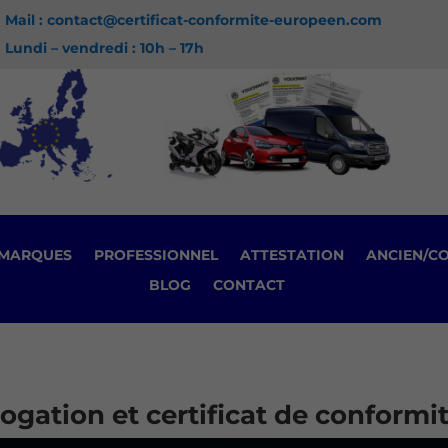
Mail : contact@certificat-conformite-europeen.com
Lundi – vendredi : 10h – 17h
MARQUES
PROFESSIONNEL
ATTESTATION
ANCIEN/C
BLOG
CONTACT
gation et certificat de conformit