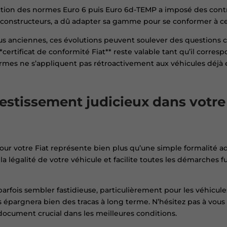
ction des normes Euro 6 puis Euro 6d-TEMP a imposé des contrai
 constructeurs, a dû adapter sa gamme pour se conformer à ce
lus anciennes, ces évolutions peuvent soulever des questions c
 **certificat de conformité Fiat** reste valable tant qu’il corres
ormes ne s’appliquent pas rétroactivement aux véhicules déjà e
vestissement judicieux dans votre 
pour votre Fiat représente bien plus qu’une simple formalité ad
la légalité de votre véhicule et facilite toutes les démarches f
arfois sembler fastidieuse, particulièrement pour les véhicule
s épargnera bien des tracas à long terme. N’hésitez pas à vou
document crucial dans les meilleures conditions.