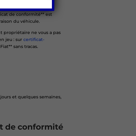
offrent à vous.
ficat de conformité** est
raison du véhicule.
t propriétaire ne vous a pas
n jeu : sur
certificat-
Fiat** sans tracas.
 jours et quelques semaines,
at de conformité