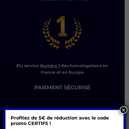
Élu service
Numéro 1
des homologations en
France et en Europe
PAIEMENT SÉCURISÉ
×
Profitez de 5€ de réduction avec le code
promo
CERTIF5 !