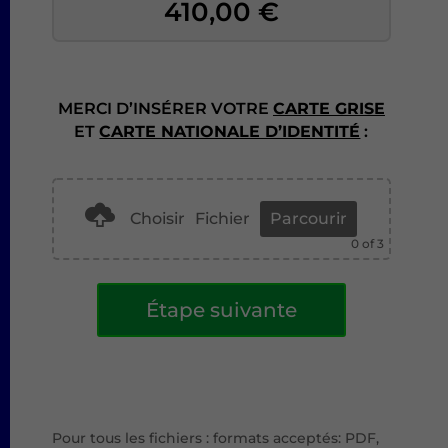
410,00
€
MERCI D’INSÉRER VOTRE
CARTE GRISE
ET
CARTE NATIONALE D’IDENTITÉ
:
Choisir
Fichier
Parcourir
0
of 3
A
Étape suivante
l
t
e
r
n
a
Pour tous les fichiers : formats acceptés: PDF,