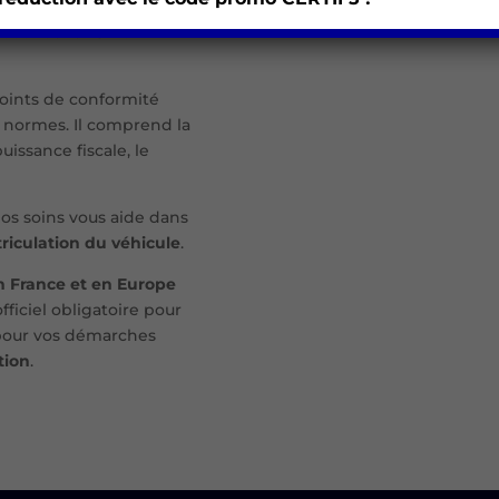
que le véhicule en
ueur dans l’Union
oints de conformité
ux normes. Il comprend la
puissance fiscale, le
nos soins vous aide dans
iculation du véhicule
.
n France et en Europe
fficiel obligatoire pour
 pour vos démarches
tion
.