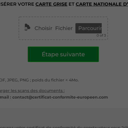
INSÉRER VOTRE
CARTE GRISE
ET
CARTE NATIONALE D’
Choisir
Fichier
Parcourir
0
of 3
A
Étape suivante
l
t
e
r
PDF, JPEG, PNG ; poids du fichier < 4Mo.
n
a
harger les scans des documents :
t
 mail : contact@certificat-conformite-europeen.com
i
v
e
:
cevrez votre certificat de conformité du constructeur sous 24h 