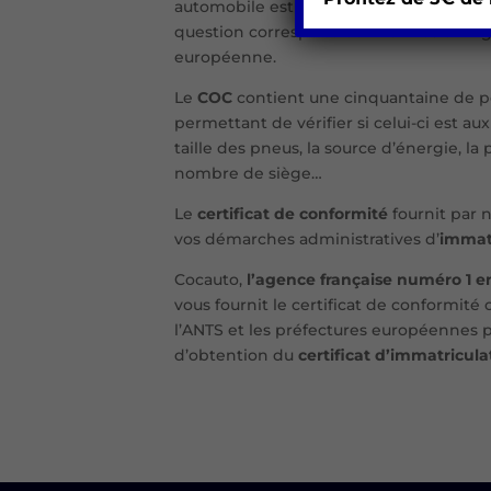
automobile est un document attestant 
question correspond aux normes en vig
européenne.
Le
COC
contient une cinquantaine de p
permettant de vérifier si celui-ci est a
taille des pneus, la source d’énergie, la 
nombre de siège…
Le
certificat de conformité
fournit par 
vos démarches administratives d’
immatr
Cocauto,
l’agence française numéro 1 e
vous fournit le certificat de conformité o
l’ANTS et les préfectures européennes
d’obtention du
certificat d’immatricula