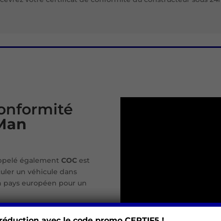
onformité
Man
ppelé également
COC
est
uler un véhicule dans
n pays européen pour un
u constructeur
 réduction avec le code promo
CERTIF5 !