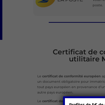
poste.
Certificat de c
utilitaire
Le
certificat de conformité européen
a
un document obligatoire pour immatric
tout pays européen en provenance d’u
autre pays européen.
Le
certificat de conformité européen d
Profitez de 5€ de