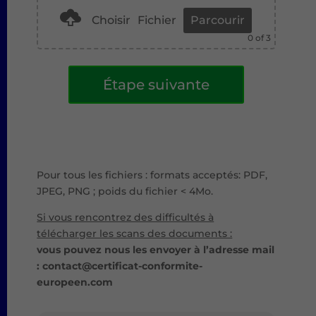
Choisir
Fichier
Parcourir
0
of 3
A
Étape suivante
l
t
e
r
n
a
Pour tous les fichiers : formats acceptés: PDF,
t
JPEG, PNG ; poids du fichier < 4Mo.
i
Si vous rencontrez des difficultés à
v
télécharger les scans des documents :
e
vous pouvez nous les envoyer à l’adresse mail
:
: contact@certificat-conformite-
europeen.com