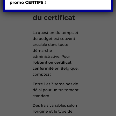
coûts pour
promo
CERTIF5 !
l’obtention
du certificat
La question du temps et
du budget est souvent
cruciale dans toute
démarche
administrative. Pour
l’
obtention certificat
conformité
en Belgique,
comptez :
Entre 1 et 3 semaines de
délai pour un traitement
standard
Des frais variables selon
l’origine et le type de