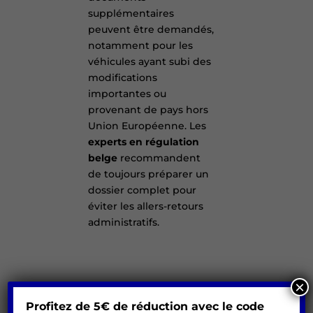
supplémentaires
peuvent être demandés,
notamment pour les
véhicules ayant subi des
modifications
importantes ou
provenant de pays hors
Union Européenne. Les
experts en régulation
belge
recommandent
de toujours préparer un
dossier complet pour
éviter les allers-retours
administratifs.
×
Délais et
Profitez de 5€ de réduction avec le code