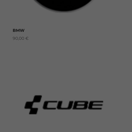
BMW
90,00
€