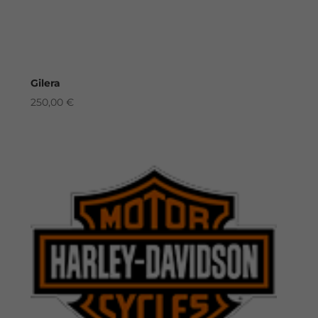
Gilera
250,00
€