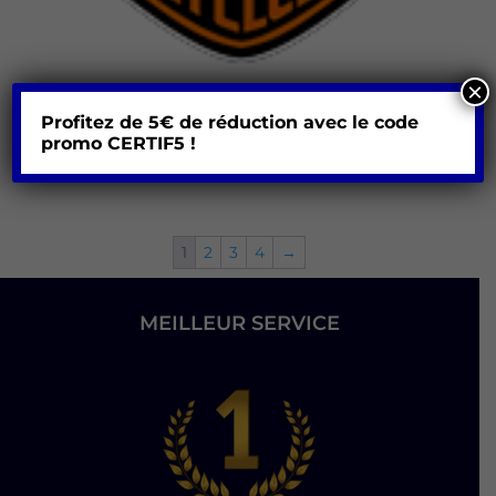
×
Profitez de 5€ de réduction avec le code
Harley Davidson
promo
CERTIF5 !
250,00
€
1
2
3
4
→
MEILLEUR SERVICE