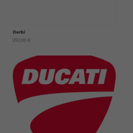
Derbi
250,00
€